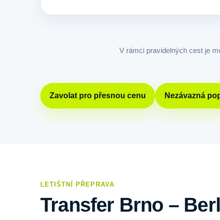
V rámci pravidelných cest je m
Zavolat pro přesnou cenu
Nezávazná po
LETIŠTNÍ PŘEPRAVA
Transfer Brno – Berlí