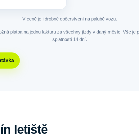
V ceně je i drobné občerstvení na palubě vozu.
ožná platba na jednu fakturu za všechny jízdy v daný měsíc. Vše je p
splatností 14 dní.
ptávka
n letiště