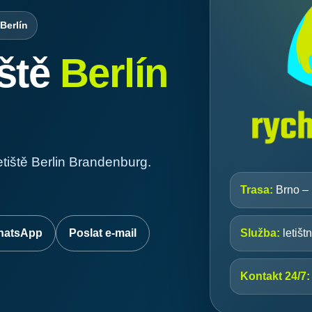
Berlín
iště
Berlín
etiště Berlin Brandenburg.
Trasa:
Brno – B
hatsApp
Poslat e-mail
Služba:
letišt
Kontakt 24/7: