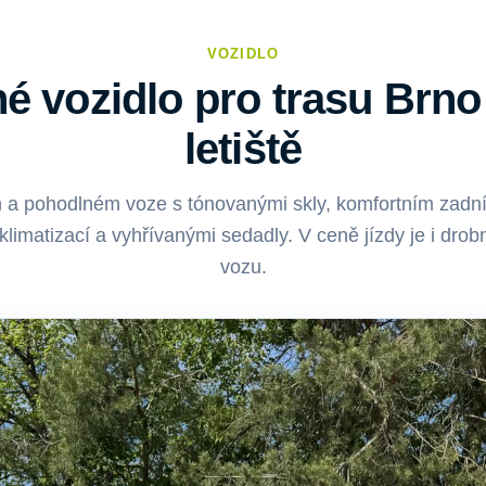
VOZIDLO
é vozidlo pro trasu Brno 
letiště
m a pohodlném voze s tónovanými skly, komfortním zadn
 klimatizací a vyhřívanými sedadly. V ceně jízdy je i dro
vozu.