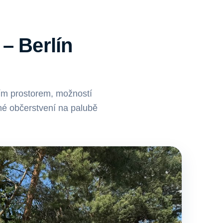
– Berlín
ím prostorem, možností
bné občerstvení na palubě