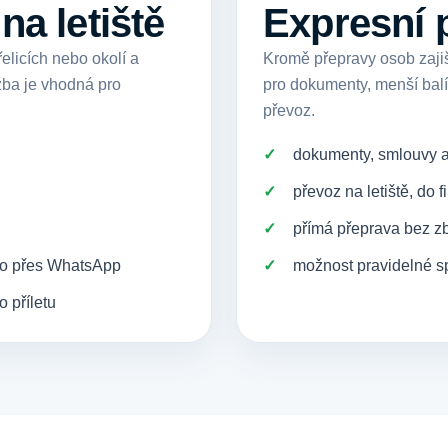
na letiště
Expresní 
licích nebo okolí a
Kromě přepravy osob zajiš
žba je vhodná pro
pro dokumenty, menší balík
převoz.
dokumenty, smlouvy a
převoz na letiště, do 
přímá přeprava bez z
bo přes WhatsApp
možnost pravidelné sp
 příletu