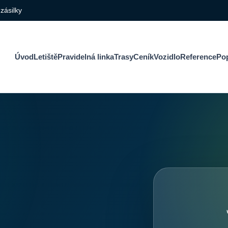
 zásilky
Úvod
Letiště
Pravidelná linka
Trasy
Ceník
Vozidlo
Reference
Po